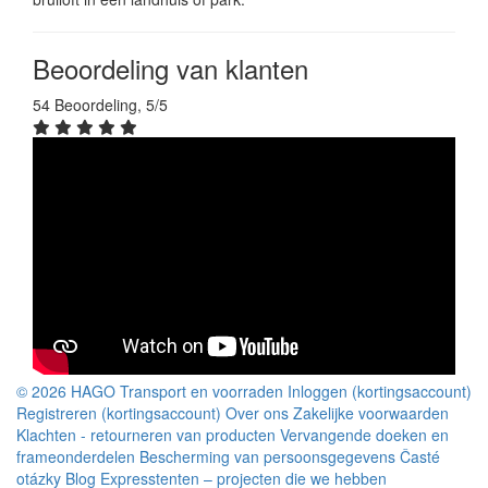
Beoordeling van klanten
54 Beoordeling, 5/5
© 2026 HAGO
Transport en voorraden
Inloggen (kortingsaccount)
Registreren (kortingsaccount)
Over ons
Zakelijke voorwaarden
Klachten - retourneren van producten
Vervangende doeken en
frameonderdelen
Bescherming van persoonsgegevens
Časté
otázky
Blog
Expresstenten – projecten die we hebben