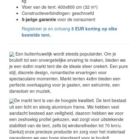
kg
Vloer van de tent: 400x800 cm (32 m²)
Constructieverbindingen: geschroefd
5-jarige garantie
voor de consument
Registreer je en ontvang
5 EUR korting op elke
bestelde tent.
Een buitenhuwelijk wordt steeds populairder. Om je
bruiloft tot een onvergetelijke ervaring te maken, bieden we
je een 4x8m markt tent die de ideale sfeer creëert. Een pure
stijl, discrete design, romantische ervaringen voor
spectaculaire momenten. Markt tenten 4x8m bieden een
perfecte overkapping voor je gasten, een eetruimte, een
dansvloer en muziek.
De markt tent is van de hoogste kwaliteit. De tent bestaat
uit een licht en stevig aluminium frame. We hebben veel
aandacht besteed aan veiligheid, daarom hebben we voor
een zeshoekig profiel gekozen, wat zorgt voor uitstekende
stabiliteit van de tent, zelfs bij windsnelheden tot 70 km/u.
Dankzij onze precieze productie en zorg voor het materiaal
garanderen we een hoge standaard voor je bruiloft.