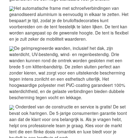
Het automatische frame met schroefverbindingen van
geanodiseerd aluminium is eenvoudig in elkaar te zetten. Het
bespaart je tijd, zodat je de bruiloftsdecoraties kunt
voorbereiden om de tent feestelijk te laten lijken. De tent kan
worden aangepast op de gewenste hoogte. De tent is flexibel
en je zult zeker de mobiliteit waarderen.
De geïmpregneerde wanden, inclusief het dak, zijn
waterdicht, UV-bestendig, wind- en regenbestendig. Drie
wanden kunnen rond de omtrek worden gesloten met een
brede 5 cm klittenbandstrip. De zeilen sluiten perfect aan
zonder kieren, wat zorgt voor een uitstekende bescherming
tegen intens zonlicht en een esthetisch uiterlijk. Het
hoogwaardige polyester met PVC-coating garandeert 100%
waterdichtheid, en de gelaste verbindingen bieden dubbele
bescherming tegen vocht en lekkage.
Onderdeel van de constructie en service is gratis! De set
bevat ook haringen. De 5-jarige consumenten garantie toont
aan dat de klant voor ons belangrijk is. Als je vragen hebt,
helpt ons professionele team je graag. Kies voor de markt
tent die een flinke dosis romantiek en luxe biedt voor je
bruiloft in een landhuis of park.