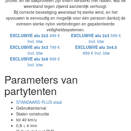
profiel, en de dakprofielen zijn intern versterkt met ribben, wat de
weerstand tegen zijwind aanzienlijk verhoogt.
Bij correcte bevestiging weerstaat hij sterke wind, en het
opvouwen is eenvoudig en mogelijk voor één persoon dankzij de
extreem sterke nylon verbindingen en gepatenteerde
veiligheidssystemen.
EXCLUSIVE alu 2x2
499 €
EXCLUSIVE alu 2x3
599 €
Incl. btw
Incl. btw
EXCLUSIVE alu 3x3
799 €
EXCLUSIVE alu 3x4,5
Incl. btw
899 €
Incl. btw
EXCLUSIVE alu 3x6
999 €
Incl. btw
Parameters van
partytenten
STANDAARD PLUS staal
Gebruiksinterval
Stalen constructie
tot 40 km/u
0,8 < 4 mm